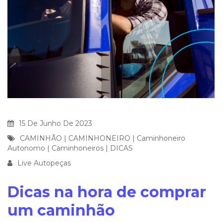
15 De Junho De 2023
CAMINHÃO
|
CAMINHONEIRO
|
Caminhoneiro
Autonomo
|
Caminhoneiros
|
DICAS
Live Autopeças
Dicas na hora de comprar
um caminhão