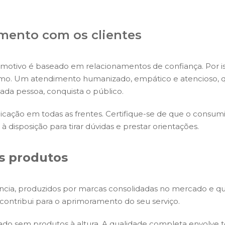
amento com os clientes
otivo é baseado em relacionamentos de confiança. Por is
mesmo. Um atendimento humanizado, empático e atencioso
ada pessoa, conquista o público.
ção em todas as frentes. Certifique-se de que o consumid
à disposição para tirar dúvidas e prestar orientações.
es produtos
cia, produzidos por marcas consolidadas no mercado e que
contribui para o aprimoramento do seu serviço.
icado sem produtos à altura. A qualidade completa envolve t