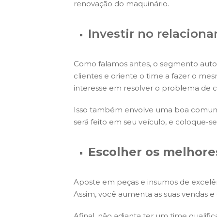
renovação do maquinário.
Investir no relacion
Como falamos antes, o segmento autom
clientes e oriente o time a fazer o 
interesse em resolver o problema de c
Isso também envolve uma boa comunica
será feito em seu veículo, e coloque-se 
Escolher os melhor
Aposte em peças e insumos de excelên
Assim, você aumenta as suas vendas e 
Afinal, não adianta ter um time qualif