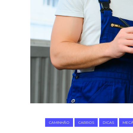
CAMINHÃO
CARROS
DICAS
MECÂ