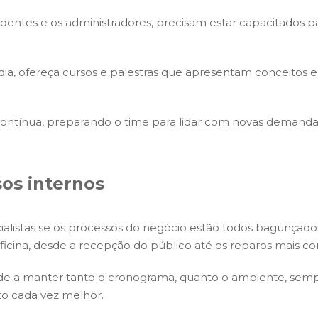
ndentes e os administradores, precisam estar capacitados
 dia, ofereça cursos e palestras que apresentam conceitos e
ontínua, preparando o time para lidar com novas demandas
sos internos
cialistas se os processos do negócio estão todos bagunçados
icina, desde a recepção do público até os reparos mais c
ude a manter tanto o cronograma, quanto o ambiente, sempr
to cada vez melhor.