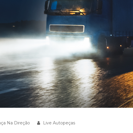
ça Na Direção
Live Autopeças