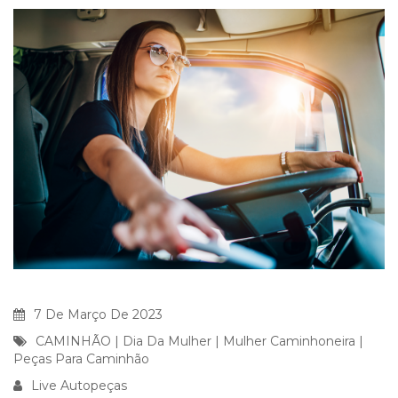
7 De Março De 2023
CAMINHÃO
|
Dia Da Mulher
|
Mulher Caminhoneira
|
Peças Para Caminhão
Live Autopeças