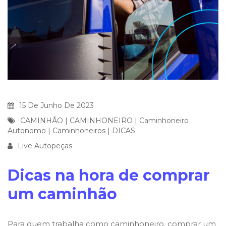
15 De Junho De 2023
CAMINHÃO
|
CAMINHONEIRO
|
Caminhoneiro
Autonomo
|
Caminhoneiros
|
DICAS
Live Autopeças
Dicas na hora de comprar
um caminhão
Para quem trabalha como caminhoneiro, comprar um