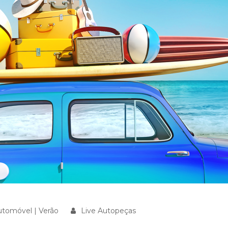
utomóvel
|
Verão
Live Autopeças