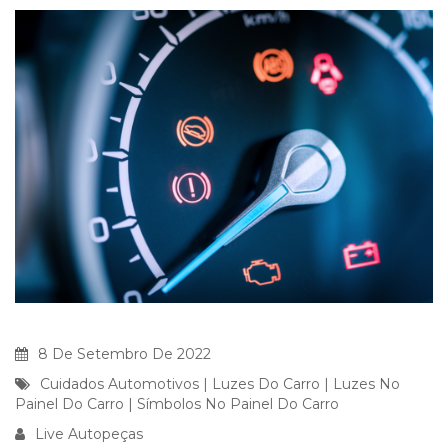
8 De Setembro De 2022
Cuidados Automotivos
|
Luzes Do Carro
|
Luzes No
Painel Do Carro
|
Símbolos No Painel Do Carro
Live Autopeças