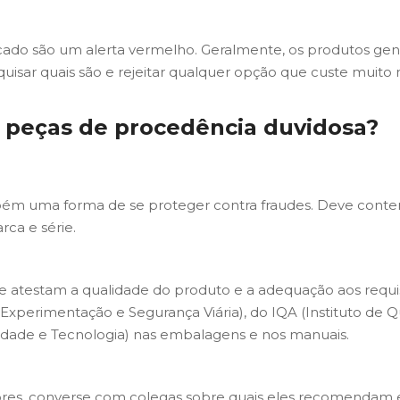
ado são um alerta vermelho. Geralmente, os produtos gen
squisar quais são e rejeitar qualquer opção que custe muito
r peças de procedência duvidosa?
bém uma forma de se proteger contra fraudes. Deve conter
rca e série.
ue atestam a qualidade do produto e a adequação aos requis
e Experimentação e Segurança Viária), do IQA (Instituto d
alidade e Tecnologia) nas embalagens e nos manuais.
es, converse com colegas sobre quais eles recomendam e v