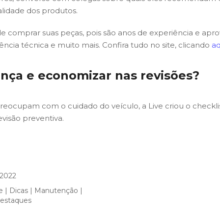
alidade dos produtos.
e comprar suas peças, pois são anos de experiência e apr
ência técnica e muito mais. Confira tudo no site, clicando
aq
ança e economizar nas revisões?
preocupam com o cuidado do veículo, a Live criou o check
evisão preventiva.
 2022
e
|
Dicas
|
Manutenção
|
Destaques