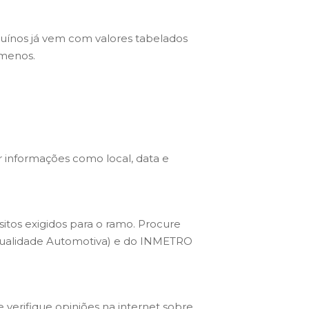
uínos já vem com valores tabelados
 menos.
 informações como local, data e
itos exigidos para o ramo. Procure
e Qualidade Automotiva) e do INMETRO
erifique opiniões na internet sobre