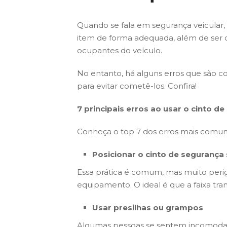
Quando se fala em segurança veicular,
item de forma adequada, além de ser ob
ocupantes do veículo.
No entanto, há alguns erros que são comu
para evitar cometê-los. Confira!
7 principais erros ao usar o cinto d
Conheça o top 7 dos erros mais comuns
Posicionar o cinto de
segurança
Essa prática é comum, mas muito peri
equipamento. O ideal é que a faixa tra
Usar presilhas ou grampos
Algumas pessoas se sentem incomodada