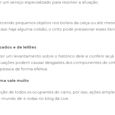
r um serviço especializado para resolver a situação.
uecendo pequenos objetos nos bolsos da calça ou até me
so haja alguma colisão, o cinto pode pressionar esses itens
ados e de leilões
r um levantamento sobre o histórico dele e conferir se já 
ituações podem causar desgastes dos componentes do cint
pessoa de forma efetiva.
ma vale muito
teção de todos os ocupantes do carro, por isso, ações simpl
o mundo de 4 rodas no blog da Live.