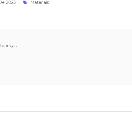
 De 2023
Materiais
utopeças