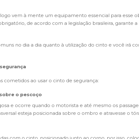
 logo vem à mente um equipamento essencial para esse obj
rigatório, de acordo com a legislação brasileira, garante
ns no dia a dia quanto à utilização do cinto e você irá conf
e segurança
 cometidos ao usar o cinto de segurança:
sobre o pescoço
gosa e ocorre quando o motorista e até mesmo os passagei
nsversal esteja posicionada sobre o ombro e atravesse o tór
s com o cinto, posicionado junto ao corpo, por isso, col