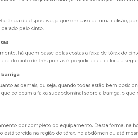
eficiência do dispositivo, já que em caso de uma colisão, p
parado pelo cinto.
stas
rmente, há quem passe pelas costas a faixa de tórax do c
idade do cinto de três pontas é prejudicada e coloca a segu
 barriga
quanto as demais, ou seja, quando todas estão bem posici
s que colocam a faixa subabdominal sobre a barriga, o que n
amento por completo do equipamento. Desta forma, na hora d
ão está torcida na região do tórax, no abdômen ou até mesm