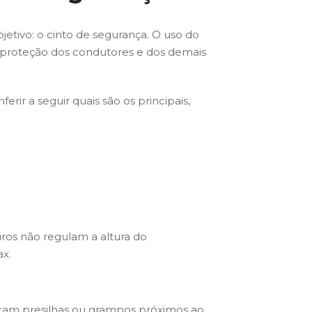
etivo: o cinto de segurança. O uso do
 a proteção dos condutores e dos demais
erir a seguir quais são os principais,
ros não regulam a altura do
ax.
ocam presilhas ou grampos próximos ao